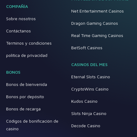
COMPAÑÍA
Net Entertainment Casinos
Sobre nosotros
Dragon Gaming Casinos
Contáctanos
Real Time Gaming Casinos
Términos y condiciones
BetSoft Casinos
política de privacidad
CASINOS DEL MES
BONOS
Eternal Slots Casino
Bonos de bienvenida
CryptoWins Casino
Bonos por depósito
Kudos Casino
Bonos de recarga
Slots Ninja Casino
Códigos de bonificación de
Decode Casino
casino