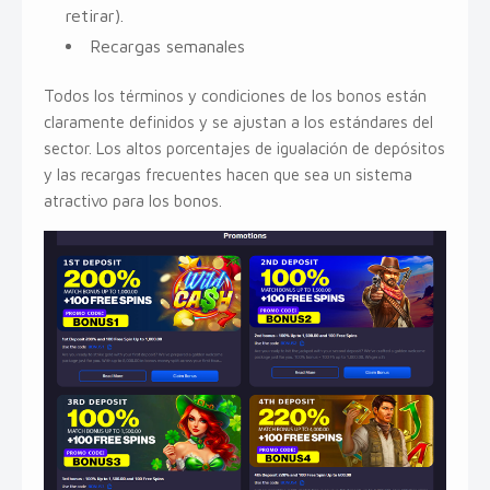
retirar).
Recargas semanales
Todos los términos y condiciones de los bonos están
claramente definidos y se ajustan a los estándares del
sector. Los altos porcentajes de igualación de depósitos
y las recargas frecuentes hacen que sea un sistema
atractivo para los bonos.