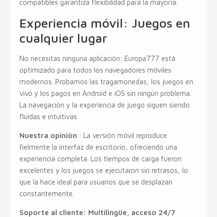
compatibles garantiza flexibilidad para la mayoría.
Experiencia móvil: Juegos en
cualquier lugar
No necesitas ninguna aplicación: Europa777 está
optimizado para todos los navegadores móviles
modernos. Probamos las tragamonedas, los juegos en
vivo y los pagos en Android e iOS sin ningún problema.
La navegación y la experiencia de juego siguen siendo
fluidas e intuitivas.
Nuestra opinión
: La versión móvil reproduce
fielmente la interfaz de escritorio, ofreciendo una
experiencia completa. Los tiempos de carga fueron
excelentes y los juegos se ejecutaron sin retrasos, lo
que la hace ideal para usuarios que se desplazan
constantemente.
Soporte al cliente: Multilingüe, acceso 24/7