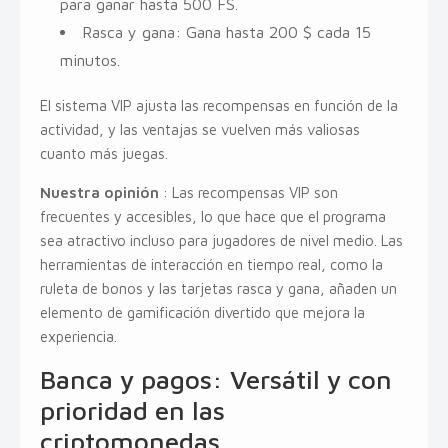
para ganar hasta 500 FS.
Rasca y gana: Gana hasta 200 $ cada 15
minutos.
El sistema VIP ajusta las recompensas en función de la
actividad, y las ventajas se vuelven más valiosas
cuanto más juegas.
Nuestra opinión
: Las recompensas VIP son
frecuentes y accesibles, lo que hace que el programa
sea atractivo incluso para jugadores de nivel medio. Las
herramientas de interacción en tiempo real, como la
ruleta de bonos y las tarjetas rasca y gana, añaden un
elemento de gamificación divertido que mejora la
experiencia.
Banca y pagos: Versátil y con
prioridad en las
criptomonedas.