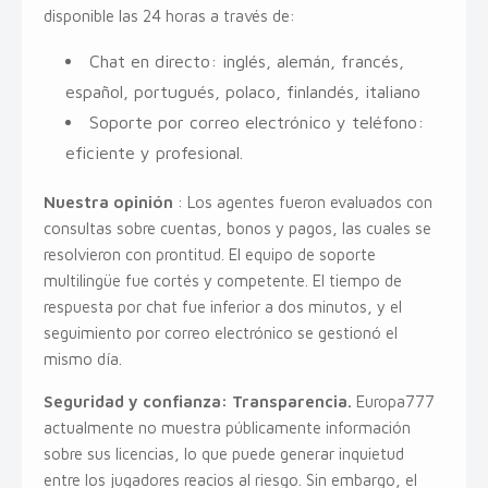
disponible las 24 horas a través de:
Chat en directo: inglés, alemán, francés,
español, portugués, polaco, finlandés, italiano
Soporte por correo electrónico y teléfono:
eficiente y profesional.
Nuestra opinión
: Los agentes fueron evaluados con
consultas sobre cuentas, bonos y pagos, las cuales se
resolvieron con prontitud. El equipo de soporte
multilingüe fue cortés y competente. El tiempo de
respuesta por chat fue inferior a dos minutos, y el
seguimiento por correo electrónico se gestionó el
mismo día.
Seguridad y confianza: Transparencia.
Europa777
actualmente no muestra públicamente información
sobre sus licencias, lo que puede generar inquietud
entre los jugadores reacios al riesgo. Sin embargo, el