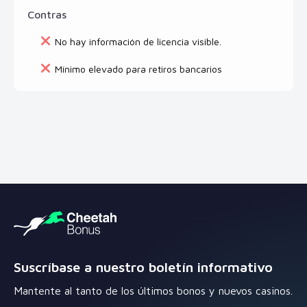
Contras
No hay información de licencia visible.
Mínimo elevado para retiros bancarios
Suscríbase a nuestro boletín informativo
Mantente al tanto de los últimos bonos y nuevos casinos.