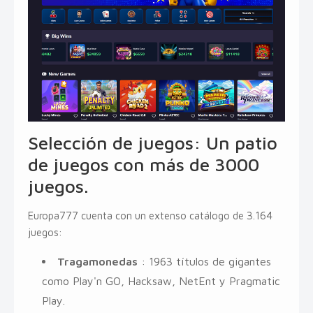
Selección de juegos: Un patio
de juegos con más de 3000
juegos.
Europa777 cuenta con un extenso catálogo de 3.164
juegos:
Tragamonedas
: 1963 títulos de gigantes
como Play'n GO, Hacksaw, NetEnt y Pragmatic
Play.