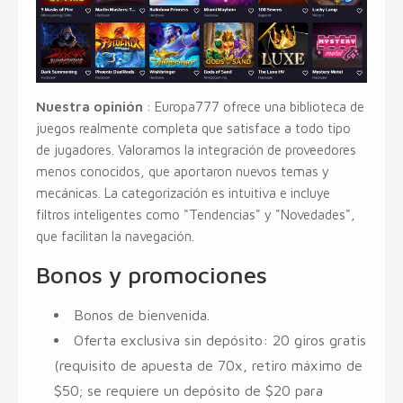
Nuestra opinión
: Europa777 ofrece una biblioteca de
juegos realmente completa que satisface a todo tipo
de jugadores. Valoramos la integración de proveedores
menos conocidos, que aportaron nuevos temas y
mecánicas. La categorización es intuitiva e incluye
filtros inteligentes como "Tendencias" y "Novedades",
que facilitan la navegación.
Bonos y promociones
Bonos de bienvenida.
Oferta exclusiva sin depósito: 20 giros gratis
(requisito de apuesta de 70x, retiro máximo de
$50; se requiere un depósito de $20 para