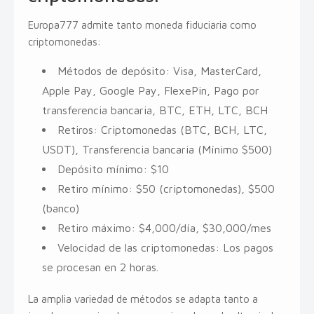
Europa777 admite tanto moneda fiduciaria como
criptomonedas:
Métodos de depósito: Visa, MasterCard,
Apple Pay, Google Pay, FlexePin, Pago por
transferencia bancaria, BTC, ETH, LTC, BCH
Retiros: Criptomonedas (BTC, BCH, LTC,
USDT), Transferencia bancaria (Mínimo $500)
Depósito mínimo: $10
Retiro mínimo: $50 (criptomonedas), $500
(banco)
Retiro máximo: $4,000/día, $30,000/mes
Velocidad de las criptomonedas: Los pagos
se procesan en 2 horas.
La amplia variedad de métodos se adapta tanto a