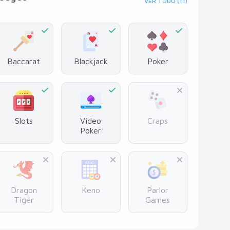
VER TODO
(11)
Baccarat
Blackjack
Poker
Slots
Video
Craps
Poker
Dragon
Keno
Parlor
Tiger
Games