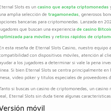
Eternal Slots es un
casino que acepta criptomonedas
y
una amplia selección de
tragamonedas
, generosos bon
opciones bancarias para criptomonedas. Lanzada en 202
jugadores que buscan una experiencia
de casino Bitcoi
optimizada para móviles
y
retiros rápidos de cripto
En esta reseña de Eternal Slots Casino, nuestro equipo 
compatibilidad con dispositivos móviles, atención al cl
ayudar a los jugadores a determinar si vale la pena inve
línea. Si bien Eternal Slots se centra principalmente e
mesa, video póker y títulos especiales de proveedores 
Tanto si buscas un casino de criptomonedas, un casino 
real, Eternal Slots sin duda tiene algunas característic
Versión móvil