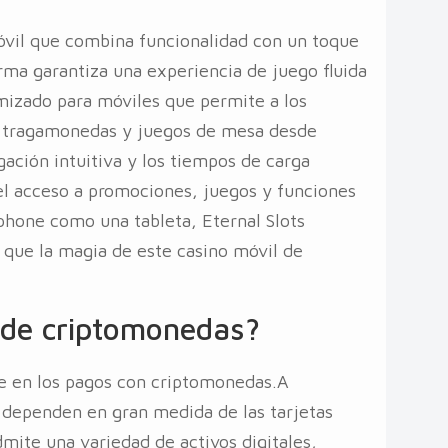
óvil que combina funcionalidad con un toque
rma garantiza una experiencia de juego fluida
imizado para móviles que permite a los
l, tragamonedas y juegos de mesa desde
ación intuitiva y los tiempos de carga
 el acceso a promociones, juegos y funciones
tphone como una tableta, Eternal Slots
 que la magia de este casino móvil de
o de criptomonedas?
ue en los pagos con criptomonedas.A
e dependen en gran medida de las tarjetas
dmite una variedad de activos digitales,