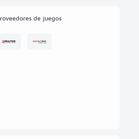
roveedores de juegos