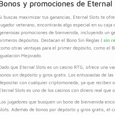
Bonos y promociones de Eternal 
Si buscas maximizar tus ganancias, Eternal Slots te ofr
jugador veterano, encontrarás algo especial en su caja
generosas promociones de bienvenida, incluyendo un 
primeros depósitos. Destacan el Bono Sin Reglas (
sin r
como otras ventajas para el primer depósito, como el B
Igualación Mejorado.
Dado que Eternal Slots es un casino RTG, ofrece una va
bonos sin depósito y giros gratis. Los entusiastas de la
depositar con cualquier criptomoneda, ya que reciben o
Eternal Slots es uno de los casinos con dinero real que 
Los jugadores que busquen un bono de bienvenida encont
Slots. Además de bonos por depósito y giros gratis, el