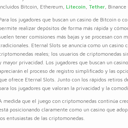
incluidos Bitcoin, Ethereum,
Litecoin
,
Tether
, Binance
Para los jugadores que buscan un casino de Bitcoin o co
permite realizar depósitos de forma más rápida y cómo
suelen tener comisiones más bajas y se procesan con m
tradicionales. Eternal Slots se anuncia como un casino 
criptomonedas reales; los usuarios de criptomonedas sin
y mayor privacidad. Los jugadores que buscan un casino 
apreciarán el proceso de registro simplificado y las op
que ofrece Eternal Slots. Junto con los rápidos retiros 
para los jugadores que valoran la privacidad y la comod
A medida que el juego con criptomonedas continúa crec
está posicionando claramente como un casino que adop
los entusiastas de las criptomonedas.