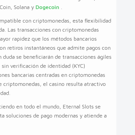
 Coin, Solana y
Dogecoin
.
mpatible con criptomonedas, esta flexibilidad
da. Las transacciones con criptomonedas
ayor rapidez que los métodos bancarios
con retiros instantáneos que admite pagos con
 duda se beneficiarán de transacciones ágiles
sin verificación de identidad (KYC)
ciones bancarias centradas en criptomonedas
de criptomonedas, el casino resulta atractivo
idad.
iendo en todo el mundo, Eternal Slots se
ta soluciones de pago modernas y atiende a