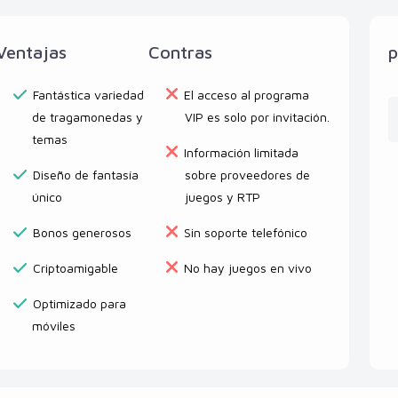
Ventajas
Contras
p
Fantástica variedad
El acceso al programa
de tragamonedas y
VIP es solo por invitación.
temas
Información limitada
Diseño de fantasía
sobre proveedores de
único
juegos y RTP
Bonos generosos
Sin soporte telefónico
Criptoamigable
No hay juegos en vivo
Optimizado para
móviles