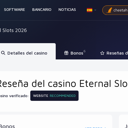
SOFTWARE
BANCARIO
NOTICIAS
l Slots 2026
6
Detalles del casino
Bonos
Reseñas d
Reseña del casino Eternal Sl
sino verificado:
WEBSITE
RECOMMENDED
Bonos
J