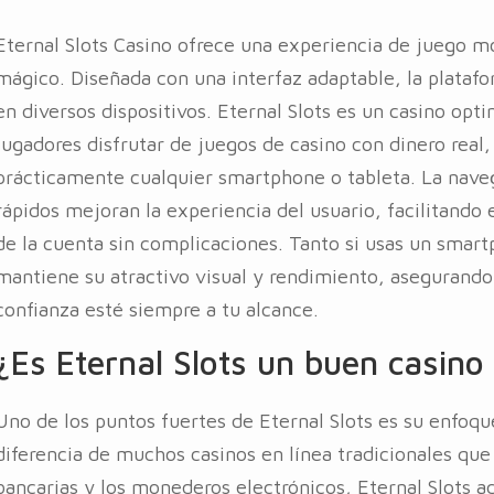
Eternal Slots Casino ofrece una experiencia de juego m
mágico. Diseñada con una interfaz adaptable, la platafo
en diversos dispositivos. Eternal Slots es un casino opt
jugadores disfrutar de juegos de casino con dinero rea
prácticamente cualquier smartphone o tableta. La naveg
rápidos mejoran la experiencia del usuario, facilitando
de la cuenta sin complicaciones. Tanto si usas un smar
mantiene su atractivo visual y rendimiento, asegurando
confianza esté siempre a tu alcance.
¿Es Eternal Slots un buen casin
Uno de los puntos fuertes de Eternal Slots es su enfoq
diferencia de muchos casinos en línea tradicionales qu
bancarias y los monederos electrónicos, Eternal Slots a