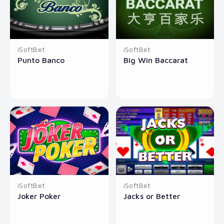
iSoftBet
iSoftBet
Punto Banco
Big Win Baccarat
iSoftBet
iSoftBet
Joker Poker
Jacks or Better