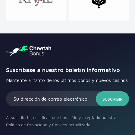
Suscríbase a nuestro boletín informativo
Mantente al tanto de los últimos bonos y nuevos casinos.
SUSCRIBIR
Al suscribirte, certificas que has leído y aceptado nuestra
Política de Privacidad y Cookies actualizada.