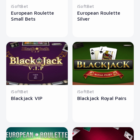
iSoftBet
iSoftBet
European Roulette
European Roulette
Small Bets
Silver
iSoftBet
iSoftBet
Blackjack VIP
Blackjack Royal Pairs