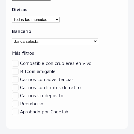
Divisas
Bancario
Más filtros
Compatible con crupieres en vivo
Bitcoin amigable
Casinos con advertencias
Casinos con límites de retiro
Casinos sin depósito
Reembolso
Aprobado por Cheetah