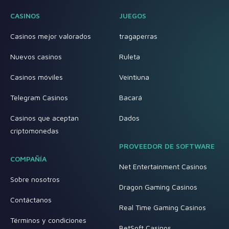
CASINOS
JUEGOS
Casinos mejor valorados
tragaperras
Nuevos casinos
Ruleta
Casinos móviles
Veintiuna
Telegram Casinos
Bacará
Casinos que aceptan
Dados
criptomonedas
PROVEEDOR DE SOFTWARE
COMPAÑÍA
Net Entertainment Casinos
Sobre nosotros
Dragon Gaming Casinos
Contáctanos
Real Time Gaming Casinos
Términos y condiciones
BetSoft Casinos