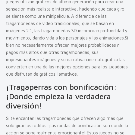
juegos utilizan gráficos de última generación para crear una
sensación más realista e interactiva, haciendo que cada giro
se sienta como una minipelícula. A diferencia de las
tragamonedas de video tradicionales, que se basan en
imágenes 2D, las tragamonedas 3D incorporan profundidad y
movimiento, dando vida a los personajes y las animaciones.Si
bien no necesariamente ofrecen mejores probabilidades ni
pagos más altos que otras tragamonedas, sus
impresionantes imágenes y su narrativa cinematográfica las
convierten en una de las mejores opciones para los jugadores
que disfrutan de gráficos llamativos.
¡Tragaperras con bonificación:
¡Donde empieza la verdadera
diversión!
Si te encantan las tragamonedas que ofrecen algo más que
solo girar los rodillos, ¡las rondas de bonificación son donde la
acción se pone realmente emocionante! Estos juegos no se