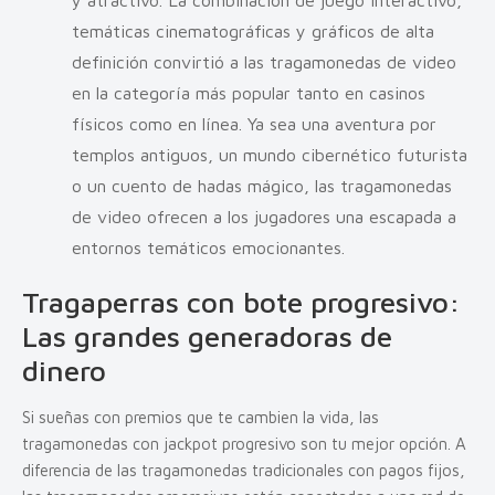
temáticas cinematográficas y gráficos de alta
definición convirtió a las tragamonedas de video
en la categoría más popular tanto en casinos
físicos como en línea. Ya sea una aventura por
templos antiguos, un mundo cibernético futurista
o un cuento de hadas mágico, las tragamonedas
de video ofrecen a los jugadores una escapada a
entornos temáticos emocionantes.
Tragaperras con bote progresivo:
Las grandes generadoras de
dinero
Si sueñas con premios que te cambien la vida, las
tragamonedas con jackpot progresivo son tu mejor opción. A
diferencia de las tragamonedas tradicionales con pagos fijos,