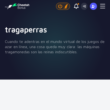
tragaperras
Cuando te adentras en el mundo virtual de los juegos de
azar en línea, una cosa queda muy clara: las máquinas
tragamonedas son las reinas indiscutibles.