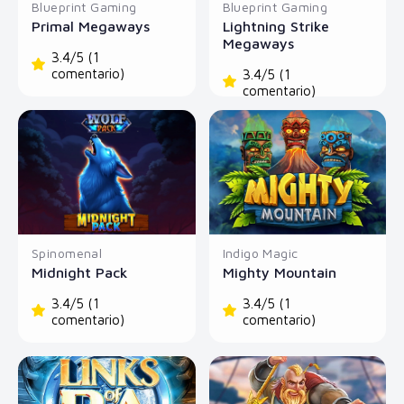
Blueprint Gaming
Blueprint Gaming
Primal Megaways
Lightning Strike
Megaways
3.4/5
(1
comentario)
3.4/5
(1
comentario)
Spinomenal
Indigo Magic
Midnight Pack
Mighty Mountain
3.4/5
(1
3.4/5
(1
comentario)
comentario)