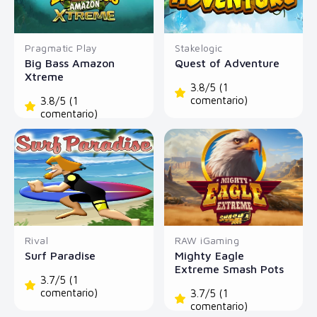
Pragmatic Play
Stakelogic
Big Bass Amazon
Quest of Adventure
Xtreme
3.8/5
(1
comentario)
3.8/5
(1
comentario)
Rival
RAW iGaming
Surf Paradise
Mighty Eagle
Extreme Smash Pots
3.7/5
(1
comentario)
3.7/5
(1
comentario)