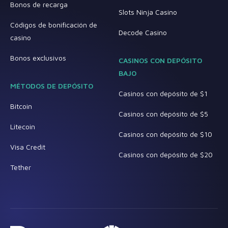
Bonos de recarga
Slots Ninja Casino
Códigos de bonificación de
Decode Casino
casino
Bonos exclusivos
CASINOS CON DEPÓSITO
BAJO
MÉTODOS DE DEPÓSITO
Casinos con depósito de $1
Bitcoin
Casinos con depósito de $5
Litecoin
Casinos con depósito de $10
Visa Credit
Casinos con depósito de $20
Tether