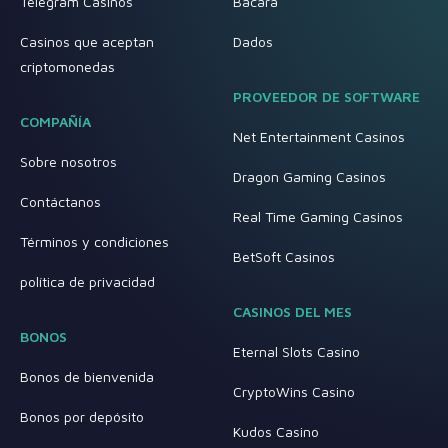
Telegram Casinos
Bacará
Casinos que aceptan
Dados
criptomonedas
PROVEEDOR DE SOFTWARE
COMPAÑÍA
Net Entertainment Casinos
Sobre nosotros
Dragon Gaming Casinos
Contáctanos
Real Time Gaming Casinos
Términos y condiciones
BetSoft Casinos
política de privacidad
CASINOS DEL MES
BONOS
Eternal Slots Casino
Bonos de bienvenida
CryptoWins Casino
Bonos por depósito
Kudos Casino