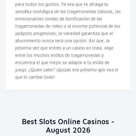
para todos los gustos. Ya sea que te atraiga la
sencillez nostálgica de las tragamonedas clásicas, las
emocionantes rondas de bonificación de las
tragamonedas de video o el enorme potencial de los
jackpots progresivos, la variedad garantiza que el
aburrimiento nunca será una opción. Así que, la
próxima vez que entres a un casino en línea, elige
entre los muchos estilos de tragamonedas y
encuentra el que mejor se adapte a tu estilo de
juego. ¿Quién sabe? ¡Quizás ese próximo giro sea el
que lo cambie todo!
Best Slots Online Casinos -
August 2026