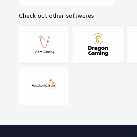
Check out other softwares