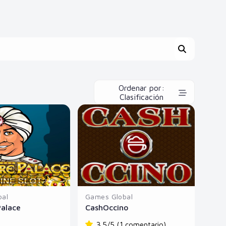
Ordenar por:
Clasificación
bal
Games Global
Palace
CashOccino
3.5/5
(1 comentario)