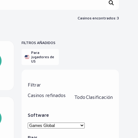
Casinos encontrados:
3
FILTROS AÑADIDOS
Para
jugadores
de
US
Filtrar
Casinos refinados
Todo
Clasificación
Software
País