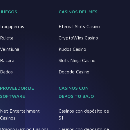
JUEGOS
CASINOS DEL MES
tragaperras
Eternal Slots Casino
Ruleta
CryptoWins Casino
Veintiuna
Kudos Casino
Bacará
Slots Ninja Casino
Dados
Decode Casino
PROVEEDOR DE
CASINOS CON
SOFTWARE
DEPÓSITO BAJO
Net Entertainment
Casinos con depósito de
Casinos
$1
Dragon Gaming Casinos
Casinos con depósito de