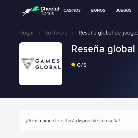
CASINOS
BONOS
JUEGOS
Hogar
Software
Reseña global de juego
Reseña global
0/5
¡Próximamente estará disponible la reseña!