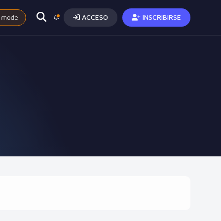
ACCESO
INSCRIBIRSE