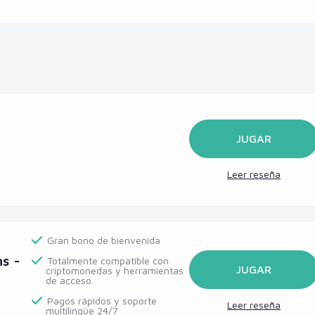
JUGAR
Leer reseña
Gran bono de bienvenida
ns -
Totalmente compatible con
JUGAR
criptomonedas y herramientas
de acceso.
Pagos rápidos y soporte
Leer reseña
multilingüe 24/7