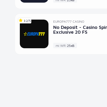
3.2/5
EUROPA777 CASINO
No Deposit - Casino Spi
Exclusive
20 FS
mi WR:
25xB