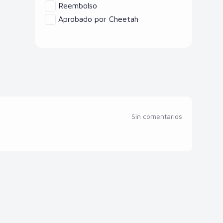
Reembolso
Aprobado por Cheetah
Sin comentarios