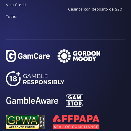
Visa Credit
Casinos con depósito de $20
Tether