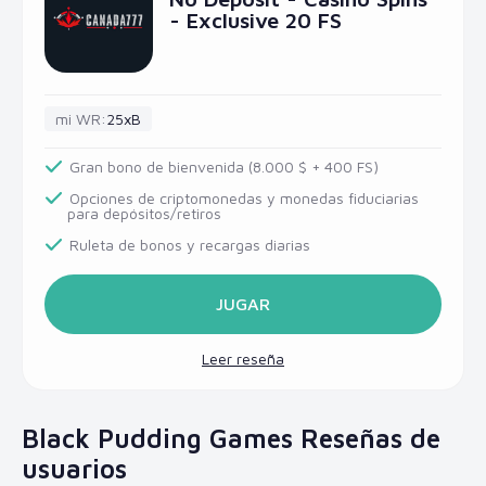
- Exclusive
20 FS
mi WR:
25xB
Gran bono de bienvenida (8.000 $ + 400 FS)
Opciones de criptomonedas y monedas fiduciarias
para depósitos/retiros
Ruleta de bonos y recargas diarias
JUGAR
Leer reseña
Black Pudding Games Reseñas de
usuarios