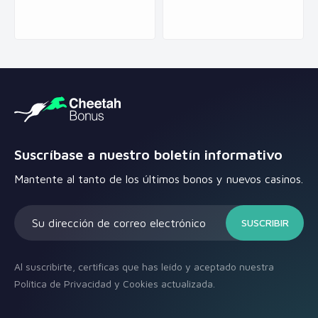
Suscríbase a nuestro boletín informativo
Mantente al tanto de los últimos bonos y nuevos casinos.
SUSCRIBIR
Al suscribirte, certificas que has leído y aceptado nuestra
Política de Privacidad y Cookies actualizada.