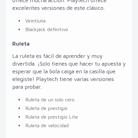
ofrece mucha acción. Playtech ofrece
excelentes versiones de este clásico.
Veintiuna
Blackjack definitivo
Ruleta
La ruleta es fácil de aprender y muy
divertida. ¡Solo tienes que hacer tu apuesta y
esperar que la bola caiga en la casilla que
elegiste! Playtech tiene varias versiones
para probar.
Ruleta de un solo cero
Ruleta de prestigio
Ruleta de prestigio Lite
Ruleta de velocidad