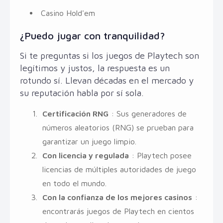
Casino Hold'em
¿Puedo jugar con tranquilidad?
Si te preguntas si los juegos de Playtech son
legítimos y justos, la respuesta es un
rotundo sí. Llevan décadas en el mercado y
su reputación habla por sí sola.
Certificación RNG
: Sus generadores de
números aleatorios (RNG) se prueban para
garantizar un juego limpio.
Con licencia y regulada
: Playtech posee
licencias de múltiples autoridades de juego
en todo el mundo.
Con la confianza de los mejores casinos
:
encontrarás juegos de Playtech en cientos