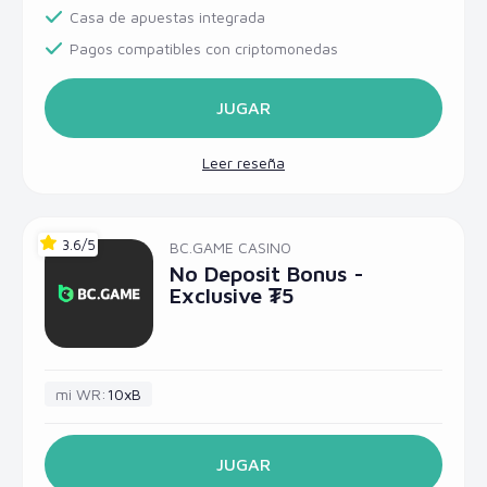
Casa de apuestas integrada
Pagos compatibles con criptomonedas
JUGAR
Leer reseña
3.6/5
BC.GAME CASINO
No Deposit Bonus -
Exclusive
₮5
mi WR:
10xB
JUGAR