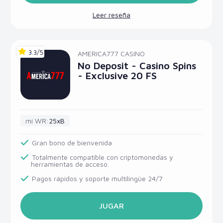
Leer reseña
3.3/5
AMERICA777 CASINO
No Deposit - Casino Spins
- Exclusive
20 FS
mi WR:
25xB
Gran bono de bienvenida
Totalmente compatible con criptomonedas y
herramientas de acceso.
Pagos rápidos y soporte multilingüe 24/7
JUGAR