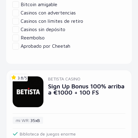
Bitcoin amigable
Casinos con advertencias
Casinos con límites de retiro
Casinos sin depósito
Reembolso
Aprobado por Cheetah
3.8/5
BETISTA CASINO
Sign Up Bonus
100
% arriba
a
€1000
+ 100 FS
mi WR:
35xB
Biblioteca de juegos enorme