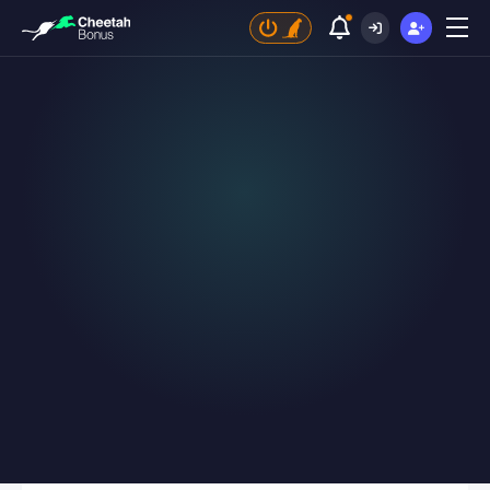
Reseñas de software,
juegos y casinos
4.3/5
(1 comentario)
Fundada em 1999, a Playtech vem
moldando a indústria de iGaming há
quase 25 anos.