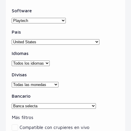
Software
País
Idiomas
Divisas
Bancario
Más filtros
Compatible con crupieres en vivo