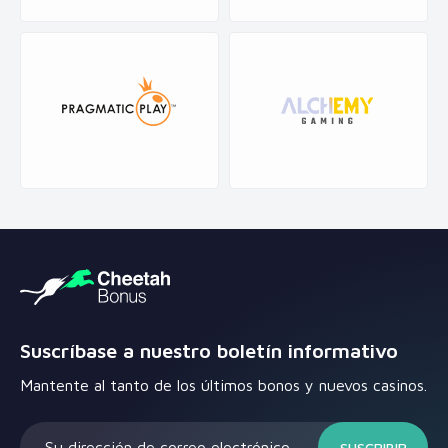
Suscríbase a nuestro boletín informativo
Mantente al tanto de los últimos bonos y nuevos casinos.
SUSCRIBIR