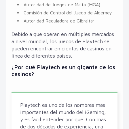
Autoridad de Juegos de Malta (MGA)
Comisión de Control del Juego de Alderney
Autoridad Reguladora de Gibraltar
Debido a que operan en múltiples mercados
a nivel mundial, los juegos de Playtech se
pueden encontrar en cientos de casinos en
línea de diferentes países.
¿Por qué Playtech es un gigante de los
casinos?
Playtech es uno de los nombres más
importantes del mundo del iGaming,
y es fácil entender por qué. Con más
de dos décadas de experiencia, una