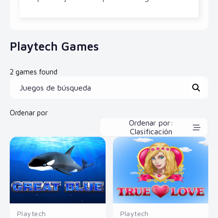
Playtech Games
2
games found
Ordenar por
Ordenar por:
Clasificación
Playtech
Playtech