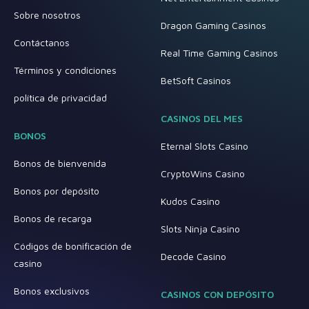
Sobre nosotros
Dragon Gaming Casinos
Contáctanos
Real Time Gaming Casinos
Términos y condiciones
BetSoft Casinos
política de privacidad
CASINOS DEL MES
BONOS
Eternal Slots Casino
Bonos de bienvenida
CryptoWins Casino
Bonos por depósito
Kudos Casino
Bonos de recarga
Slots Ninja Casino
Códigos de bonificación de
Decode Casino
casino
Bonos exclusivos
CASINOS CON DEPÓSITO