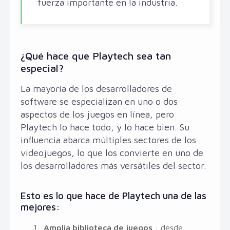
fuerza importante en la industria.
¿Qué hace que Playtech sea tan
especial?
La mayoría de los desarrolladores de
software se especializan en uno o dos
aspectos de los juegos en línea, pero
Playtech lo hace todo, y lo hace bien. Su
influencia abarca múltiples sectores de los
videojuegos, lo que los convierte en uno de
los desarrolladores más versátiles del sector.
Esto es lo que hace de Playtech una de las
mejores:
Amplia biblioteca de juegos
: desde