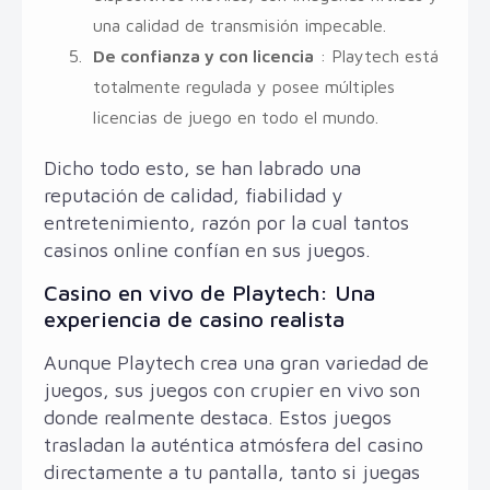
una calidad de transmisión impecable.
De confianza y con licencia
: Playtech está
totalmente regulada y posee múltiples
licencias de juego en todo el mundo.
Dicho todo esto, se han labrado una
reputación de calidad, fiabilidad y
entretenimiento, razón por la cual tantos
casinos online confían en sus juegos.
Casino en vivo de Playtech: Una
experiencia de casino realista
Aunque Playtech crea una gran variedad de
juegos, sus juegos con crupier en vivo son
donde realmente destaca. Estos juegos
trasladan la auténtica atmósfera del casino
directamente a tu pantalla, tanto si juegas