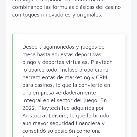
combinando las fórmulas clásicas del casino
con toques innovadores y originales.
Desde tragamonedas y juegos de
mesa hasta apuestas deportivas,
bingo y deportes virtuales, Playtech
lo abarca todo. Incluso proporciona
herramientas de marketing y CRM
para casinos, lo que la convierte en
una empresa verdaderamente
integral en el sector del juego. En
2022, Playtech fue adquirida por
Aristocrat Leisure, lo que le brindó
aún mayor seguridad financiera y
consolidó su posición como una