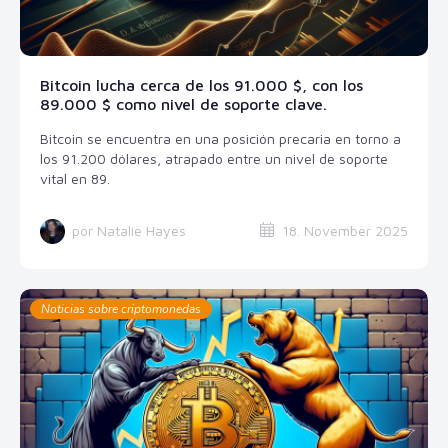
Bitcoin lucha cerca de los 91.000 $, con los
89.000 $ como nivel de soporte clave.
Bitcoin se encuentra en una posición precaria en torno a
los 91.200 dólares, atrapado entre un nivel de soporte
vital en 89.
por Natalie Hayes
18. November 2025
Noticias sobre criptomonedas