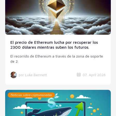
El precio de Ethereum lucha por recuperar los
2300 dólares mientras suben los futuros.
El recorrido de Ethereum a través de la zona de soporte
de 2.
por Luke Bennett
07. April 2026
Noticias sobre criptomonedas