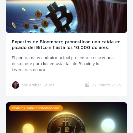
Expertos de Bloomberg pronostican una caída en
picado del Bitcoin hasta los 10.000 dólares.
El panorama económico actual presenta un escenario
desafiante para los entusiastas de Bitcoin y los
inversores en oro.
por Amber Collins
22. March 2026
Noticias sobre criptomonedas