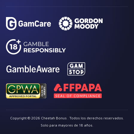
Copyright © 2026
Cheetah Bonus
. Todos los derechos reservados.
Solo para mayores de 18 años.