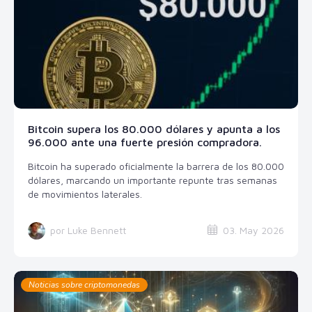
Bitcoin supera los 80.000 dólares y apunta a los
96.000 ante una fuerte presión compradora.
Bitcoin ha superado oficialmente la barrera de los 80.000
dólares, marcando un importante repunte tras semanas
de movimientos laterales.
por Luke Bennett
03. May 2026
Noticias sobre criptomonedas