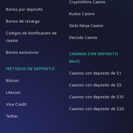
CryptoWins Casino
Bonos por depósito
Kudos Casino
Bonos de recarga
Slots Ninja Casino
Códigos de bonificación de
Decode Casino
casino
Bonos exclusivos
CASINOS CON DEPÓSITO
BAJO
MÉTODOS DE DEPÓSITO
Casinos con depósito de $1
Bitcoin
Casinos con depósito de $5
Litecoin
Casinos con depósito de $10
Visa Credit
Casinos con depósito de $20
Tether