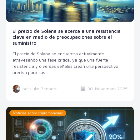
El precio de Solana se acerca a una resistencia
clave en medio de preocupaciones sobre el
suministro
El precio de Solana se encuentra actualmente
atravesando una fase crítica, ya que una fuerte
resistencia y diversas señales crean una perspectiva
precisa para sus...
por Luke Bennett
30. November 2025
Noticias sobre criptomonedas