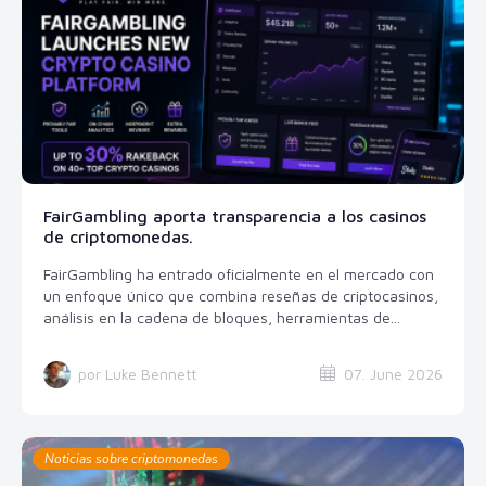
FairGambling aporta transparencia a los casinos
de criptomonedas.
FairGambling ha entrado oficialmente en el mercado con
un enfoque único que combina reseñas de criptocasinos,
análisis en la cadena de bloques, herramientas de...
por Luke Bennett
07. June 2026
Noticias sobre criptomonedas