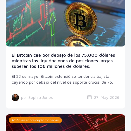
El Bitcoin cae por debajo de los 75.000 dólares
mientras las liquidaciones de posiciones largas
superan los 106 millones de dólares.
El 28 de mayo, Bitcoin extendió su tendencia bajista,
cayendo por debajo del nivel de soporte crucial de 75.
por Sophia Jones
27. May 2026
Noticias sobre criptomonedas