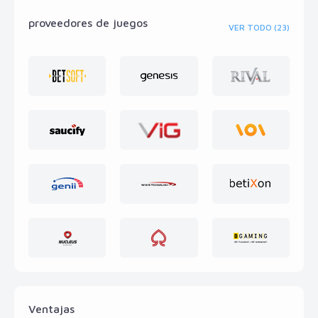
proveedores de juegos
VER TODO
(23)
Ventajas