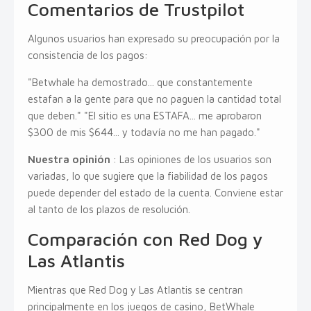
Comentarios de Trustpilot
Algunos usuarios han expresado su preocupación por la
consistencia de los pagos:
"Betwhale ha demostrado... que constantemente
estafan a la gente para que no paguen la cantidad total
que deben." "El sitio es una ESTAFA... me aprobaron
$300 de mis $644... y todavía no me han pagado."
Nuestra opinión
: Las opiniones de los usuarios son
variadas, lo que sugiere que la fiabilidad de los pagos
puede depender del estado de la cuenta. Conviene estar
al tanto de los plazos de resolución.
Comparación con Red Dog y
Las Atlantis
Mientras que Red Dog y Las Atlantis se centran
principalmente en los juegos de casino, BetWhale