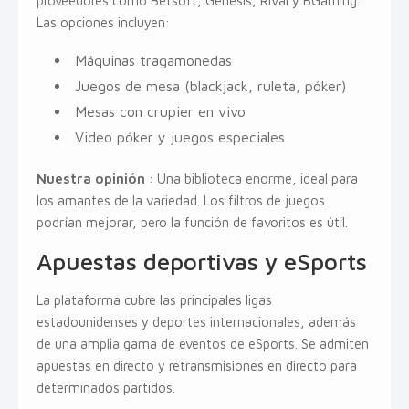
proveedores como Betsoft, Genesis, Rival y BGaming.
Las opciones incluyen:
Máquinas tragamonedas
Juegos de mesa (blackjack, ruleta, póker)
Mesas con crupier en vivo
Video póker y juegos especiales
Nuestra opinión
: Una biblioteca enorme, ideal para
los amantes de la variedad. Los filtros de juegos
podrían mejorar, pero la función de favoritos es útil.
Apuestas deportivas y eSports
La plataforma cubre las principales ligas
estadounidenses y deportes internacionales, además
de una amplia gama de eventos de eSports. Se admiten
apuestas en directo y retransmisiones en directo para
determinados partidos.