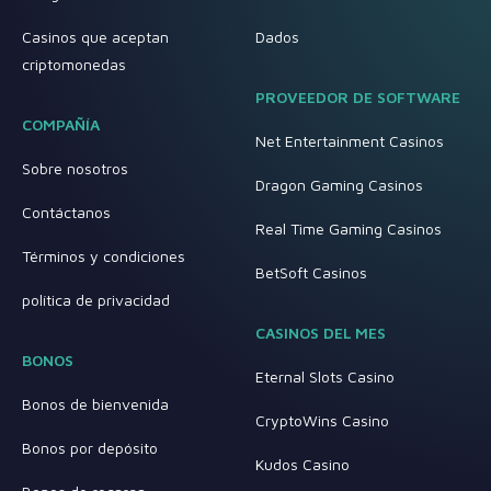
Casinos que aceptan
Dados
criptomonedas
PROVEEDOR DE SOFTWARE
COMPAÑÍA
Net Entertainment Casinos
Sobre nosotros
Dragon Gaming Casinos
Contáctanos
Real Time Gaming Casinos
Términos y condiciones
BetSoft Casinos
política de privacidad
CASINOS DEL MES
BONOS
Eternal Slots Casino
Bonos de bienvenida
CryptoWins Casino
Bonos por depósito
Kudos Casino