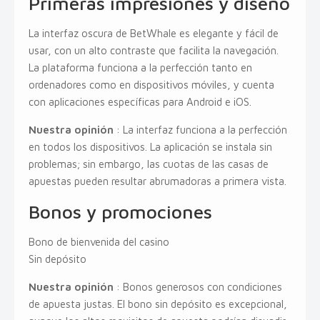
Primeras impresiones y diseño
La interfaz oscura de BetWhale es elegante y fácil de
usar, con un alto contraste que facilita la navegación.
La plataforma funciona a la perfección tanto en
ordenadores como en dispositivos móviles, y cuenta
con aplicaciones específicas para Android e iOS.
Nuestra opinión
: La interfaz funciona a la perfección
en todos los dispositivos. La aplicación se instala sin
problemas; sin embargo, las cuotas de las casas de
apuestas pueden resultar abrumadoras a primera vista.
Bonos y promociones
Bono de bienvenida del casino
Sin depósito
Nuestra opinión
: Bonos generosos con condiciones
de apuesta justas. El bono sin depósito es excepcional,