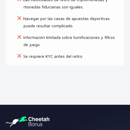
monedas fiduciarias son iguales.
Navegar por las casas de apuestas deportivas
puede resultar complicado.
Información limitada sobre bonificaciones y filtros
de juego
Se requiere KYC antes del retiro