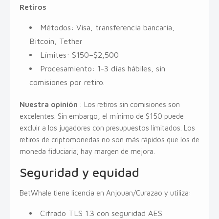
Retiros
Métodos: Visa, transferencia bancaria,
Bitcoin, Tether
Límites: $150–$2,500
Procesamiento: 1-3 días hábiles, sin
comisiones por retiro.
Nuestra opinión
: Los retiros sin comisiones son
excelentes. Sin embargo, el mínimo de $150 puede
excluir a los jugadores con presupuestos limitados. Los
retiros de criptomonedas no son más rápidos que los de
moneda fiduciaria; hay margen de mejora.
Seguridad y equidad
BetWhale tiene licencia en Anjouan/Curazao y utiliza:
Cifrado TLS 1.3 con seguridad AES